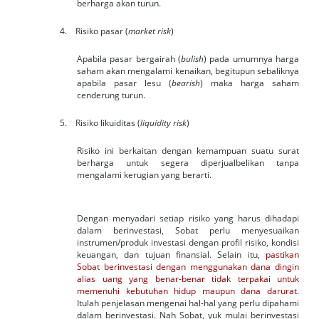
berharga akan turun.
4. Risiko pasar (
market risk
)
Apabila pasar bergairah (
bulish
) pada umumnya harga
saham akan mengalami kenaikan, begitupun sebaliknya
apabila pasar lesu (
bearish
) maka harga saham
cenderung turun.
5. Risiko likuiditas (
liquidity risk
)
Risiko ini berkaitan dengan kemampuan suatu surat
berharga untuk segera diperjualbelikan tanpa
mengalami kerugian yang berarti.
Dengan menyadari setiap risiko yang harus dihadapi
dalam berinvestasi, Sobat perlu menyesuaikan
instrumen/produk investasi dengan profil risiko, kondisi
keuangan, dan tujuan finansial. Selain itu,
pastikan
Sobat berinvestasi dengan menggunakan dana dingin
alias uang yang benar-benar tidak terpakai untuk
memenuhi kebutuhan hidup maupun dana darurat
.
Itulah penjelasan mengenai hal-hal yang perlu dipahami
dalam berinvestasi. Nah Sobat, yuk mulai berinvestasi