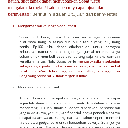
hatian, sifat tamak dapat menyebabkan Sobat justru
mengalami kerugian! Lalu sebenarnya apa tujuan dari
Berikut ini adalah 2 tujuan dari berinvestasi:
berinvestasi?
1. Mengamankan keuangan dari inflasi
Secara sederhana, inflasi dapat diartikan sebagai penurunan
nilai mata uang. Misalnya dua puluh tahun yang lalu, uang
senilai Rp100 ribu dapat dibelanjakan untuk beragam
kebutuhan, namun saat ini uang dengan jumlah tersebut hanya
cukup untuk membeli beberapa barang saja karena dampak
kenaikan harga. Nah, Sobat perlu
mengalokasikan sebagian
kekayaannya pada produk investasi yang memberikan imbal
hasil atau
return
lebih tinggi dari laju inflasi, sehingga nilai
uang yang Sobat miliki tidak tergerus inflasi
.
2. Mencapai tujuan finansial
Tujuan finansial merupakan upaya kita dalam mencapai
sejumlah dana untuk memenuhi suatu kebutuhan di masa
mendatang. Tujuan finansial dapat dibedakan berdasarkan
jangka waktunya, yaitu tujuan finansial jangka pendek biasanya
dicapai dalam waktu kurang dari satu tahun seperti membeli
laptop atau
gadget
baru untuk kebutuhan bekerja. Selanjutnya
adalah tujuan finansial jangka menengah yang biasanya